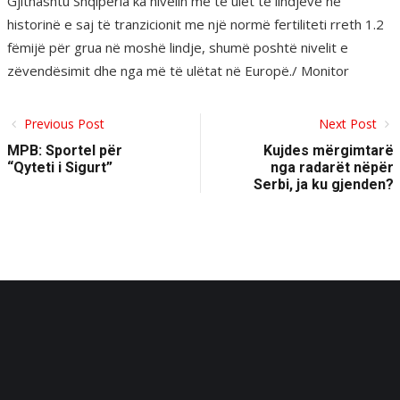
Gjithashtu Shqipëria ka nivelin më të ulët të lindjeve në
historinë e saj të tranzicionit me një normë fertiliteti rreth 1.2
fëmijë për grua në moshë lindje, shumë poshtë nivelit e
zëvendësimit dhe nga më të ulëtat në Europë./ Monitor
Previous Post
Next Post
MPB: Sportel për
Kujdes mërgimtarë
“Qyteti i Sigurt”
nga radarët nëpër
Serbi, ja ku gjenden?