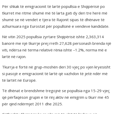
Për shkak të emigracionit të lartë popullsia e Shqipërisë po
tkurret me ritme shumë më të larta gati dy deri tre herë më
shumë se në vendet e tjera të Rajonit sipas të dhënave të
azhurnuara nga Eurostat për popullsinë e vendeve kandidate.
Në vitin 2025 popullsia zyrtare Shqipërisë ishte 2,363,314
banorë me një tkurrje prej rreth 27,628 personash brenda një
viti, ndërsa në terma relativë rënia ishte –1.2%, norma më e
lartë në rajon.
Tkurrja e fortë në grup-moshën deri 30 vjeç po vjen kryesisht
si pasojë e emigracionit të lartë që vazhdon të jetë ndër më
të lartët në Europë.
Të dhënat e brendshme tregojnë se popullsia nga 15-29 vjeç
që përfaqëson grupin e të rinj aktiv në emigrim u tkurr me 45
për qind ndërmjet 2011 dhe 2025.