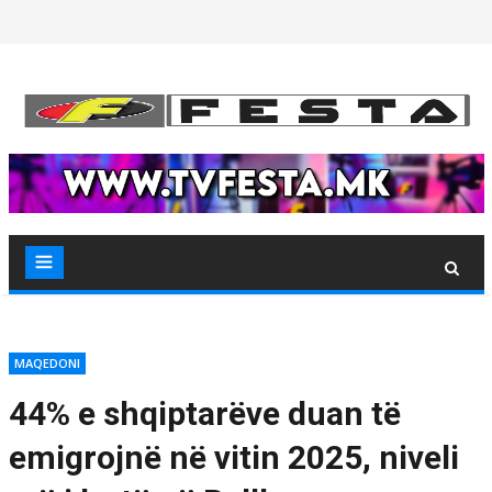
Skip
to
content
MAQEDONI
44% e shqiptarëve duan të
emigrojnë në vitin 2025, niveli