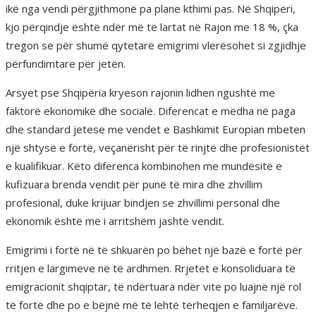
ikë nga vendi përgjithmonë pa plane kthimi pas. Në Shqipëri,
kjo përqindje është ndër më të lartat në Rajon me 18 %, çka
tregon se për shumë qytetarë emigrimi vlerësohet si zgjidhje
përfundimtare për jetën.
Arsyet pse Shqipëria kryeson rajonin lidhen ngushtë me
faktorë ekonomikë dhe socialë. Diferencat e mëdha në paga
dhe standard jetese me vendet e Bashkimit Europian mbeten
një shtysë e fortë, veçanërisht për të rinjtë dhe profesionistët
e kualifikuar. Këto diferenca kombinohen me mundësitë e
kufizuara brenda vendit për punë të mira dhe zhvillim
profesional, duke krijuar bindjen se zhvillimi personal dhe
ekonomik është më i arritshëm jashtë vendit.
Emigrimi i fortë në të shkuarën po bëhet një bazë e fortë për
rritjen e largimeve në të ardhmen. Rrjetet e konsoliduara të
emigracionit shqiptar, të ndërtuara ndër vite po luajnë një rol
të fortë dhe po e bëjnë më të lehtë tërheqjen e familjarëve.