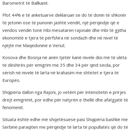
Barometrit të Ballkanit.
Plot 44% e të anketuarve deklaruan se do të donin të shkonin
të jetonin ose të punonin jashtë vendit, një përqindje që e
vendos vendin tonë mbi mesataren rajonale dhe mbi të gjitha
ekonomitë e tjera të përfshira në sondazh dhe në nivel të
njëjtë me Maqedoninë e Veriut.
Kosova dhe Bosnja në anën tjetër kanë nivele disi më të ulëta
të dëshirës për emigrim me 35 dhe 34 për qind secila, por
sërish në nivele të larta në krahasim me shtetet e tjera të
Europës.
Shqipëria dallon nga Rajoni, jo vetëm për intensitetin e prirjes
drejt emigrimit, por edhe për natyrën e thellë dhe afatgjatë të
fenomenit.
Situata është edhe më shqetësuese pasi Shqipëria bashkë me
Serbinë paraqiten me përqindje të larta të popullatës që do të