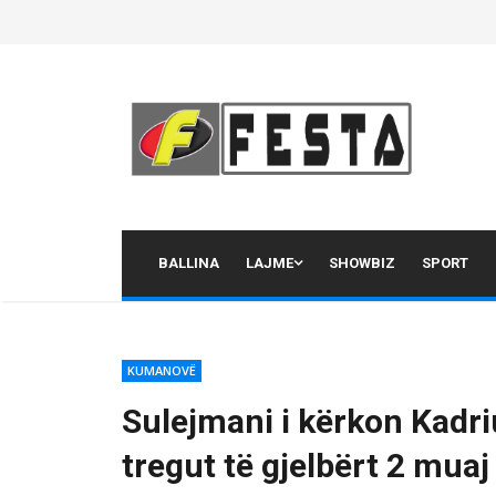
Skip
to
content
BALLINA
LAJME
SHOWBIZ
SPORT
KUMANOVË
Sulejmani i kërkon Kadriu
tregut të gjelbërt 2 mua