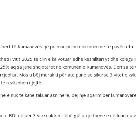
jelbërt të Kumanovës që po manipulon opinionin me të pavërteta.
eti i vitit 2025 të cilin e ka votuar edhe këshilltari yt dhe kolegu
ë 25% aq sa janë shqiptarët në komunën e Kumanovës. Deri sa të v
rrjedhur. Mos u bëj merak ti për ato punë se sikurse 3 vitet e kal
të realizohen njejtë.
ë e nuk të kanë takuar asnjiherë, bëj një sqarim për kumanovarët 
n e BDI që për 3 vite nuk keni lënë gjë pa ju thënë e në fund do 