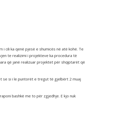
 im i cili ka qenë pjesë e shumicës në atë kohë. Te
jen te realizimi i projekteve ka procedura të
uara që janë realizuar projektet për shqiptarët që
se si i le puntorët e tregut të gjelbërt 2 muaj
vraponi bashkë me to për zgjedhje. E kjo nuk