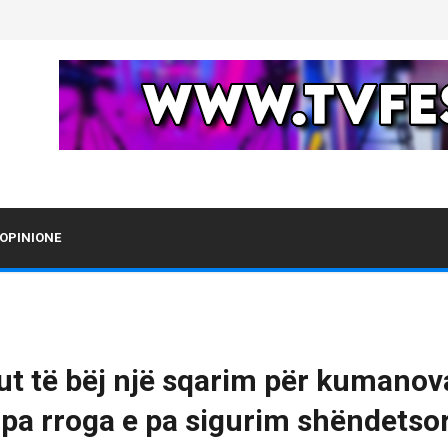
OPINIONE
t të bëj një sqarim për kumanovar
j pa rroga e pa sigurim shëndetso