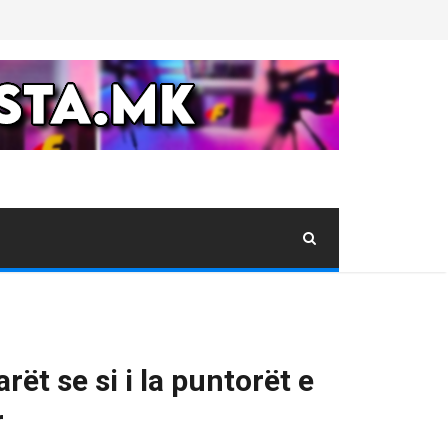
ët se si i la puntorët e
r