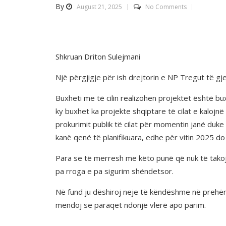
By
August 21, 2025
No Comments
Shkruan Driton Sulejmani
Një përgjigje për ish drejtorin e NP Tregut të g
Buxheti me të cilin realizohen projektet është buxh
ky buxhet ka projekte shqiptare të cilat e kalojn
prokurimit publik të cilat për momentin janë duke 
kanë qenë të planifikuara, edhe për vitin 2025 do 
Para se të merresh me këto punë që nuk të takojn
pa rroga e pa sigurim shëndetsor.
Në fund ju dëshiroj neje të këndëshme në prehëri
mendoj se paraqet ndonjë vlerë apo parim.