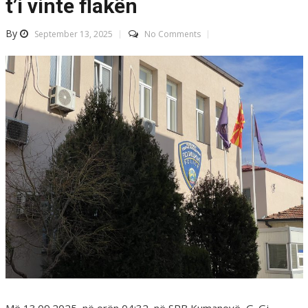
t’i vinte flakën
By
September 13, 2025
No Comments