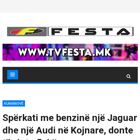
Skip
to
content
KUMANOVË
Spërkati me benzinë ​​një Jaguar
dhe një Audi në Kojnare, donte