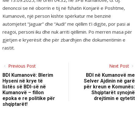
Më 13.09.2025, në orën 04:32, në SPB Kumanovë, G. Gj.
denoncoi se në oborrin e tij në fshatin Konjarë e Poshtme,
Kumanovë, një person kishte spërkatur me benzinë
automjetet “Jaguar” dhe “Audi” me qëllim t’i digjte, por pasi ai
reagoi, personi iku dhe nuk arriti qëllimin. Po merren masa për
gjetjen e kryerësit dhe për zbardhjen dhe dokumentimin e
rastit.
Previous Post
Next Post
BDI Kumanovë: Blerim
BDI në Kumanovë me
Hyseni në krye të
Selver Ajdinin në garë
listës së BDI-së në
për kreun e Komunës:
Kumanovë – fillon
Shqiptarët synojnë
epoka e re politike për
drejtimin e qytetit
shqiptarët!