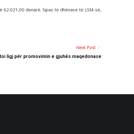
htë 62.021,00 denarë. Sipas të dhënave të LSM-së,
Next Post
toi ligj për promovimin e gjuhës maqedonase