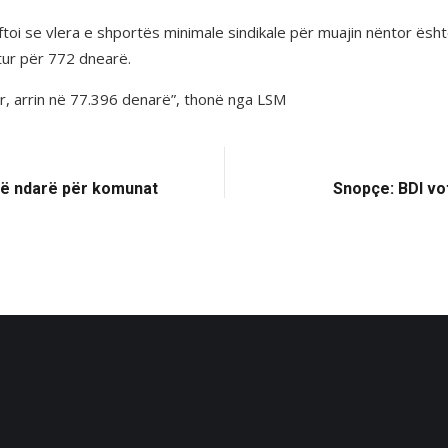
toi se vlera e shportës minimale sindikale për muajin nëntor ës
tur për 772 dnearë.
, arrin në 77.396 denarë”, thonë nga LSM
anë ndarë për komunat
Snopçe: BDI vo