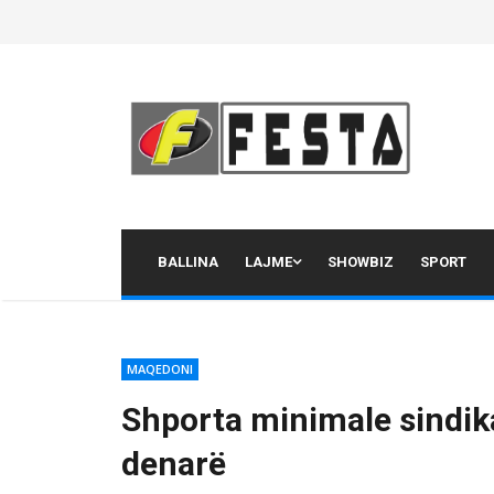
Skip
to
content
BALLINA
LAJME
SHOWBIZ
SPORT
MAQEDONI
Shporta minimale sindika
denarë