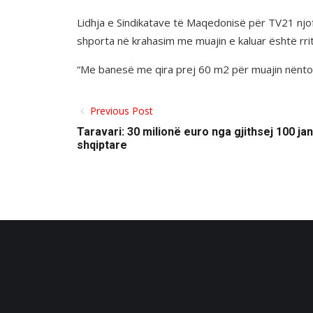
Lidhja e Sindikatave të Maqedonisë për TV21 njof
shporta në krahasim me muajin e kaluar është rri
“Me banesë me qira prej 60 m2 për muajin nëntor
Previous Post
Taravari: 30 milionë euro nga gjithsej 100 j
shqiptare