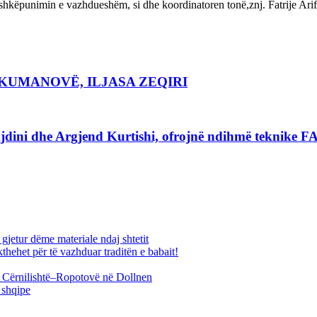
hkëpunimin e vazhdueshëm, si dhe koordinatoren tonë,znj. Fatrije Arif
– KUMANOVË, ILJASA ZEQIRI
jdini dhe Argjend Kurtishi, ofrojnë ndihmë teknike F
jetur dëme materiale ndaj shtetit
thehet për të vazhduar traditën e babait!
ës Cërnilishtë–Ropotovë në Dollnen
 shqipe