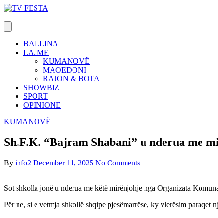
Skip
to
content
BALLINA
LAJME
KUMANOVË
MAQEDONI
RAJON & BOTA
SHOWBIZ
SPORT
OPINIONE
KUMANOVË
Sh.F.K. “Bajram Shabani” u nderua me m
By
info2
December 11, 2025
No Comments
Sot shkolla jonë u nderua me këtë mirënjohje nga Organizata Komun
Për ne, si e vetmja shkollë shqipe pjesëmarrëse, ky vlerësim paraqet 