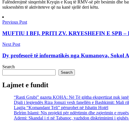
Falënderojmë sinqerisht Kryqin e Kuq të RMV-së për besimin dhe bas
suksesshëm të aktiviteteve që na kanë sjellë deri këtu.
Previous Post
MUFTIU I BFI, PRITI ZV. KRYESHEFIN E SPB 
Next Post
Dy profesorë të informatikës nga Kumanova, Sokol A
Search
Search
Lajmet e fundit
“Rasti Grubi” gazeta KOHA: Në Të gjitha ekspertizat nuk janē g
Djali i legjendës Riza Jonuzi vesh fanellën e Bashkimit: Mali rik
Lagjja “Komandant Teli” përurohet në fshatin Hotël
Belrim Islami: Nis projekti për ndërtimin dhe zgjerimin e rrug
Ademi: Skandal i ri në Tabanoc, vazhdon diskriminimi i gjuhës