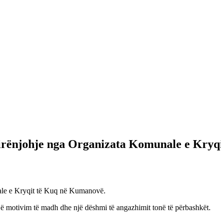
irënjohje nga Organizata Komunale e Kryq
ale e Kryqit të Kuq në Kumanovë.
një motivim të madh dhe një dëshmi të angazhimit tonë të përbashkët.