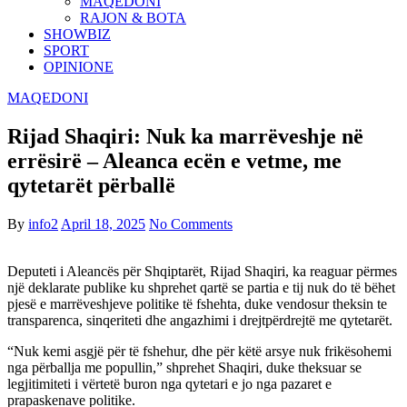
MAQEDONI
RAJON & BOTA
SHOWBIZ
SPORT
OPINIONE
MAQEDONI
Rijad Shaqiri: Nuk ka marrëveshje në
errësirë – Aleanca ecën e vetme, me
qytetarët përballë
By
info2
April 18, 2025
No Comments
Deputeti i Aleancës për Shqiptarët, Rijad Shaqiri, ka reaguar përmes
një deklarate publike ku shprehet qartë se partia e tij nuk do të bëhet
pjesë e marrëveshjeve politike të fshehta, duke vendosur theksin te
transparenca, sinqeriteti dhe angazhimi i drejtpërdrejtë me qytetarët.
“Nuk kemi asgjë për të fshehur, dhe për këtë arsye nuk frikësohemi
nga përballja me popullin,” shprehet Shaqiri, duke theksuar se
legjitimiteti i vërtetë buron nga qytetari e jo nga pazaret e
prapaskenave politike.