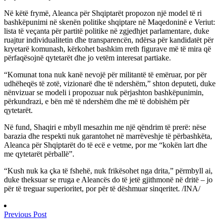
Në këtë frymë, Aleanca për Shqiptarët propozon një model të ri
bashkëpunimi në skenën politike shqiptare në Maqedoninë e Veriut:
lista të veçanta për partitë politike në zgjedhjet parlamentare, duke
ruajtur individualitetin dhe transparencën, ndërsa për kandidatët për
kryetarë komunash, kërkohet bashkim rreth figurave më të mira që
përfaqësojnë qytetarët dhe jo vetëm interesat partiake.
“Komunat tona nuk kanë nevojë për militantë të emëruar, por për
udhëheqës të zotë, vizionarë dhe të ndershëm,” shton deputeti, duke
nënvizuar se modeli i propozuar nuk përjashton bashkëpunimin,
përkundrazi, e bën më të ndershëm dhe më të dobishëm për
qytetarët.
Në fund, Shaqiri e mbyll mesazhin me një qëndrim të prerë: nëse
barazia dhe respekti nuk garantohet në marrëveshje të përbashkëta,
Aleanca për Shqiptarët do të ecë e vetme, por me “kokën lart dhe
me qytetarët përballë”.
“Kush nuk ka çka të fshehë, nuk frikësohet nga drita,” përmbyll ai,
duke theksuar se rruga e Aleancës do të jetë gjithmonë në dritë – jo
për të treguar superioritet, por për të dëshmuar sinqeritet. /INA/
Previous Post