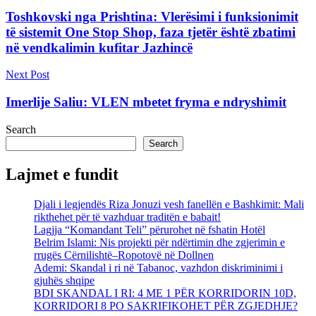
Toshkovski nga Prishtina: Vlerësimi i funksionimit
të sistemit One Stop Shop, faza tjetër është zbatimi
në vendkalimin kufitar Jazhincë
Next Post
Imerlije Saliu: VLEN mbetet fryma e ndryshimit
Search
Search
Lajmet e fundit
Djali i legjendës Riza Jonuzi vesh fanellën e Bashkimit: Mali
rikthehet për të vazhduar traditën e babait!
Lagjja “Komandant Teli” përurohet në fshatin Hotël
Belrim Islami: Nis projekti për ndërtimin dhe zgjerimin e
rrugës Cërnilishtë–Ropotovë në Dollnen
Ademi: Skandal i ri në Tabanoc, vazhdon diskriminimi i
gjuhës shqipe
BDI SKANDAL I RI: 4 ME 1 PËR KORRIDORIN 10D,
KORRIDORI 8 PO SAKRIFIKOHET PËR ZGJEDHJE?