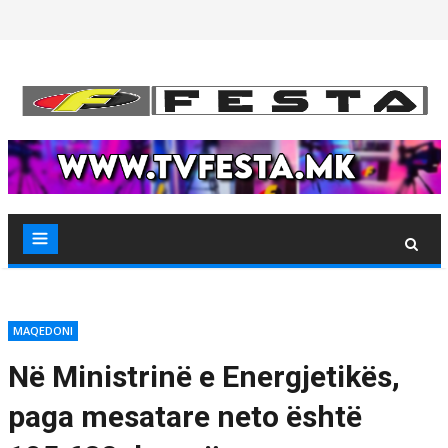
Skip
to
content
MAQEDONI
Në Ministrinë e Energjetikës,
paga mesatare neto është