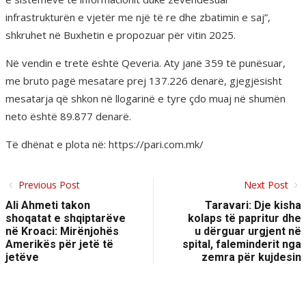
infrastrukturën e vjetër me një të re dhe zbatimin e saj”,
shkruhet në Buxhetin e propozuar për vitin 2025.
Në vendin e tretë është Qeveria. Aty janë 359 të punësuar,
me bruto pagë mesatare prej 137.226 denarë, gjegjësisht
mesatarja që shkon në llogarinë e tyre çdo muaj në shumën
neto është 89.877 denarë.
Të dhënat e plota në: https://pari.com.mk/
Previous Post
Next Post
Ali Ahmeti takon
Taravari: Dje kisha
shoqatat e shqiptarëve
kolaps të papritur dhe
në Kroaci: Mirënjohës
u dërguar urgjent në
Amerikës për jetë të
spital, faleminderit nga
jetëve
zemra për kujdesin