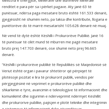
Ministria e Energjisë, Minierave dhe Burimeve Minerale
renditet e para për sa i përket pagave. Aty janë 63 të
punësuar, ndërsa paga mesatare bruto është 161.533 denarë,
gjegjësisht në shumën neto, pa taksa dhe kontribute, llogaria e
punëtorëve do të marrë mesatarisht 105.628 denarë në muaj.
Në vend të dytë është Këshilli i Prokurorëve Publikë. Janë 16
të punësuar të cilët mund të mburren me pagë mesatare
bruto prej 147.703 denarë, ose shumë neto prej 96.665
denarë.
“Këshilli i prokurorëve publikë të Republikës së Maqedonisë së
Veriut është organ i pavarur shtetëror që përpiqet të
plotësojë pozitat e lira të prokurorit publik, vendos për
përgjegjësinë në veprimet e prokurorëve publikë dhe
shkarkimin e tyre, avancimin e teknologjive të informacionit dhe
komunikimit dhe sigurimin e ndërveprimit ndërmjet Këshillit
dhe prokurorive publike, pajisjen e plotë teknike dhe integrimin
e sistemeve të informacionit duke zëvendësuar