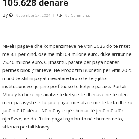
105.628 denarë
By
November 27, 2024
No Comments
Niveli i pagave dhe kompenzimeve në vitin 2025 do të rritet
me 8.1 për qind, ose me mbi 64 milionë euro, duke arritur në
782.6 milionë euro. Gjithashtu, paratë për paga ndahen
përmes bllok-granteve. Në Propozim Buxhetin për vitin 2025
mund të shihni pagat mesatare bruto të të gjitha
institucioneve që janë përfituese të këtyre parave. Portali
Money ka bërë një analizë të këtyre të dhënave në të cilën
merr parasysh se ku janë pagat mesatare më të larta dhe ku
janë më të ulëtat. Në mënyrë që shumat të jenë më afër
njerëzve, ne do t’i ulim pagat nga bruto në shumën neto,
shkruan portali Money.