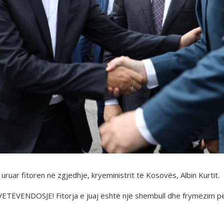
a uruar fitoren në zgjedhje, kryeministrit të Kosovës, Albin Kurtit.
 VETËVENDOSJE! Fitorja e juaj është një shembull dhe frymëzim pë