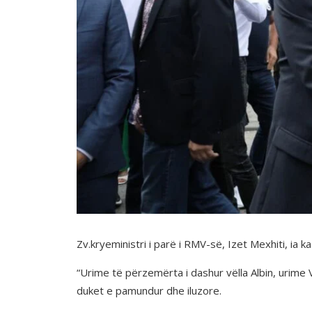
Zv.kryeministri i parë i RMV-së, Izet Mexhiti, ia k
“Urime të përzemërta i dashur vëlla Albin, urime
duket e pamundur dhe iluzore.