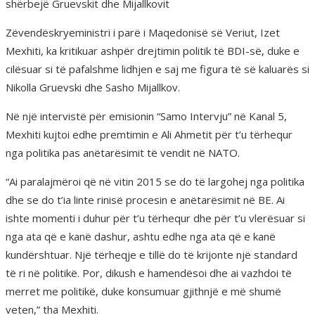
shërbejë Gruevskit dhe Mijallkovit
Zëvendëskryeministri i parë i Maqedonisë së Veriut, Izet
Mexhiti, ka kritikuar ashpër drejtimin politik të BDI-së, duke e
cilësuar si të pafalshme lidhjen e saj me figura të së kaluarës si
Nikolla Gruevski dhe Sasho Mijallkov.
Në një intervistë për emisionin “Samo Intervju” në Kanal 5,
Mexhiti kujtoi edhe premtimin e Ali Ahmetit për t’u tërhequr
nga politika pas anëtarësimit të vendit në NATO.
“Ai paralajmëroi që në vitin 2015 se do të largohej nga politika
dhe se do t’ia linte rinisë procesin e anëtarësimit në BE. Ai
ishte momenti i duhur për t’u tërhequr dhe për t’u vlerësuar si
nga ata që e kanë dashur, ashtu edhe nga ata që e kanë
kundërshtuar. Një tërheqje e tillë do të krijonte një standard
të ri në politikë. Por, dikush e hamendësoi dhe ai vazhdoi të
merret me politikë, duke konsumuar gjithnjë e më shumë
veten,” tha Mexhiti.