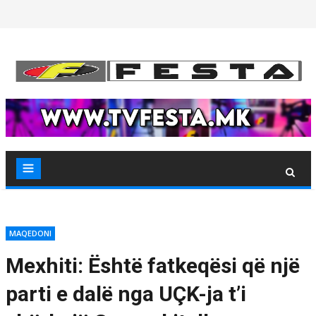
Skip
to
content
MAQEDONI
Mexhiti: Është fatkeqësi që një
parti e dalë nga UÇK-ja t’i