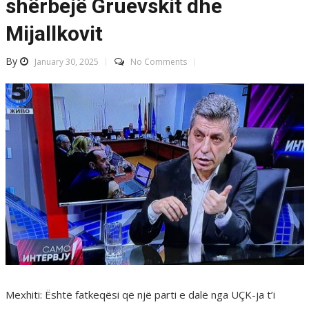
shërbejë Gruevskit dhe
Mijallkovit
By
January 30, 2025
No Comments
Mexhiti: Është fatkeqësi që një parti e dalë nga UÇK-ja t’i