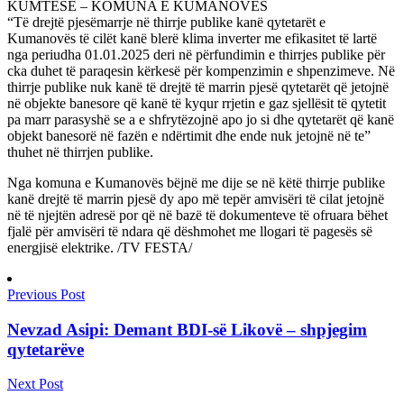
KUMTESË – KOMUNA E KUMANOVËS
“Të drejtë pjesëmarrje në thirrje publike kanë qytetarët e
Kumanovës të cilët kanë blerë klima inverter me efikasitet të lartë
nga periudha 01.01.2025 deri në përfundimin e thirrjes publike për
cka duhet të paraqesin kërkesë për kompenzimin e shpenzimeve. Në
thirrje publike nuk kanë të drejtë të marrin pjesë qytetarët që jetojnë
në objekte banesore që kanë të kyqur rrjetin e gaz sjellësit të qytetit
pa marr parasyshë se a e shfrytëzojnë apo jo si dhe qytetarët që kanë
objekt banesorë në fazën e ndërtimit dhe ende nuk jetojnë në te”
thuhet në thirrjen publike.
Nga komuna e Kumanovës bëjnë me dije se në këtë thirrje publike
kanë drejtë të marrin pjesë dy apo më tepër amvisëri të cilat jetojnë
në të njejtën adresë por që në bazë të dokumenteve të ofruara bëhet
fjalë për amvisëri të ndara që dëshmohet me llogari të pagesës së
energjisë elektrike. /TV FESTA/
Previous Post
Nevzad Asipi: Demant BDI-së Likovë – shpjegim
qytetarëve
Next Post