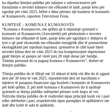
ka shpallur thirrjen publike për ndarjen e subvencioneve për
furnizimin e inverter klimave me efikasitet të lartë, paisje këto për
ngrohje për vitin 2025, bëhet e ditur përmes një kumtese të komunës
së Kumanovës, raporton Televizioni Festa.
KUMTESË – KOMUNA E KUMANOVËS
“Komuna e Kumanovës, me qëllim që ti stimulojë qytetarët e
komunës së Kumanovës (Amvisëritë) për përdorimin e inverter
klimave me efikasitet të lartë, paisje këto për ngrohjen e shtëpive të
tyre e që janë ekonomik me efikasitet energjetik dhe të pranueshme
ekologjikisht për mjedisin hapsinor, qytetarëve të cilët kanë blerë
inverter klima deri në vitin 2025 do tua kompenzojmë shpenzimet
gjatë blerjes së paisjes në vlerë prej 20 mijë denar për familje.
Tatimin personal do ta paguaj komuna e Kumanovës”, thuhet në
thirrjen publike.
Thirrja publike do të fillojë më 10 shkurt të këtij viti dhe do të zgjasë
deri më 30 tetor të vitit 2025, repsektivisht deri në harxhimin e
mjeteve të parapara financiare nga buxheti i komunës së Kumanovës
për këtë qëllim. E për këtë komuna e Kumanovës do ti njoftojë
qytetarët se thirrja publike ndërpritet përmes web faqes së vet.
Ndryshe thirrja publike do të realizohet sipas principit kush vie i pari
edhe shërbehet i pari, respektivisht sipas paraqitjes së aplikimeve me
datë dhe kohë të sakt të aplikimit.