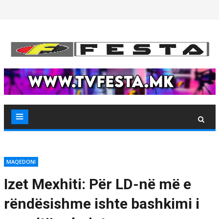
Skip
to
content
MAQEDONI
Izet Mexhiti: Për LD-në më e
rëndësishme ishte bashkimi i