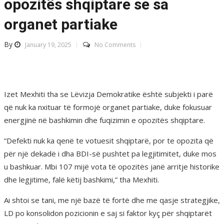
opozitës shqiptare se sa
organet partiake
By
January 19, 2025
No Comments
Izet Mexhiti tha se Lëvizja Demokratike është subjekti i parë
që nuk ka nxituar të formojë organet partiake, duke fokusuar
energjinë në bashkimin dhe fuqizimin e opozitës shqiptare.
“Defekti nuk ka qenë te votuesit shqiptarë, por te opozita që
për një dekadë i dha BDI-së pushtet pa legjitimitet, duke mos
u bashkuar. Mbi 107 mijë vota të opozitës janë arritje historike
dhe legjitime, falë këtij bashkimi,” tha Mexhiti.
Ai shtoi se tani, me një bazë të fortë dhe me qasje strategjike,
LD po konsolidon pozicionin e saj si faktor kyç për shqiptarët