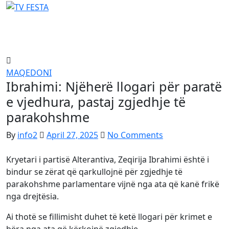
Skip
to
content
MAQEDONI
Ibrahimi: Njëherë llogari për paratë
e vjedhura, pastaj zgjedhje të
parakohshme
By
info2
April 27, 2025
No Comments
Kryetari i partisë Alterantiva, Zeqirija Ibrahimi është i
bindur se zërat që qarkullojnë për zgjedhje të
parakohshme parlamentare vijnë nga ata që kanë frikë
nga drejtësia.
Ai thotë se fillimisht duhet të ketë llogari për krimet e
bëra nga ata që kërkojnë zgjedhje.