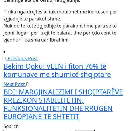
“Frika nga drejtësia nuk mbulohet me kërkesën për
zgjedhje të parakohshme.
Nuk do të ketë zgjedhje të parakohshme para se të
jepni llogari për krejt të palarat dhe për çdo cent të
vjedhur!” ka shkruar Ibrahimi.
Previous Post
Bekim Qoku: VLEN i fiton 76% të
komunave me shumicë shqiptare
Next Post
BDI: MARGJINALIZIMI I SHQIPTARËVE
RREZIKON STABILITETIN,
FUNKSIONALITETIN DHE RRUGËN
EUROPIANE TË SHTETIT
Search