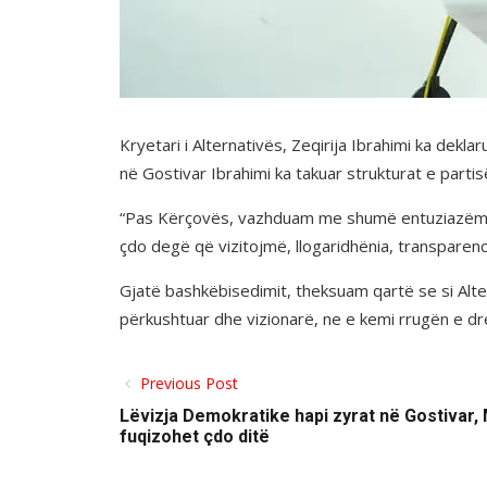
Kryetari i Alternativës, Zeqirija Ibrahimi ka dekl
në Gostivar Ibrahimi ka takuar strukturat e partis
“Pas Kërçovës, vazhduam me shumë entuziazëm në
çdo degë që vizitojmë, llogaridhënia, transparen
Gjatë bashkëbisedimit, theksuam qartë se si Alter
përkushtuar dhe vizionarë, ne e kemi rrugën e dr
Previous Post
Lëvizja Demokratike hapi zyrat në Gostivar, M
fuqizohet çdo ditë