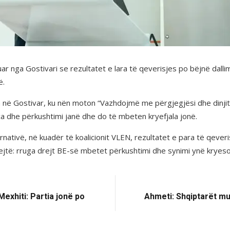
aruar nga Gostivari se rezultatet e lara të qeverisjes po bëjnë dal
ë.
 Gostivar, ku nën moton “Vazhdojmë me përgjegjësi dhe dinjitet”
ca dhe përkushtimi janë dhe do të mbeten kryefjala jonë.
nativë, në kuadër të koalicionit VLEN, rezultatet e para të qever
ejtë: rruga drejt BE-së mbetet përkushtimi dhe synimi ynë kryesor
exhiti: Partia jonë po
Ahmeti: Shqiptarët mu