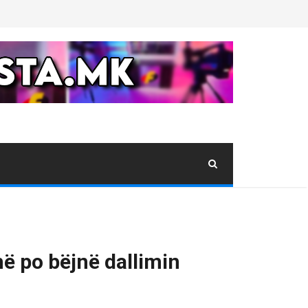
më po bëjnë dallimin