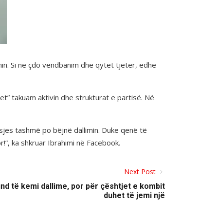
limin. Si në çdo vendbanim dhe qytet tjetër, edhe
 takuam aktivin dhe strukturat e partisë. Në
isjes tashmë po bëjnë dallimin. Duke qenë të
!”, ka shkruar Ibrahimi në Facebook.
Next Post
nd të kemi dallime, por për çështjet e kombit
duhet të jemi një