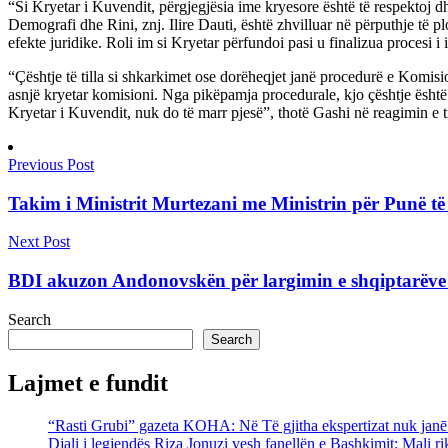
“Si Kryetar i Kuvendit, përgjegjësia ime kryesore është të respektoj 
Demografi dhe Rini, znj. Ilire Dauti, është zhvilluar në përputhje të p
efekte juridike. Roli im si Kryetar përfundoi pasi u finalizua procesi i
“Çështje të tilla si shkarkimet ose dorëheqjet janë procedurë e Komis
asnjë kryetar komisioni. Nga pikëpamja procedurale, kjo çështje është z
Kryetar i Kuvendit, nuk do të marr pjesë”, thotë Gashi në reagimin e ti
Previous Post
Takim i Ministrit Murtezani me Ministrin për Punë t
Next Post
BDI akuzon Andonovskën për largimin e shqiptarëve
Search
Search
Lajmet e fundit
“Rasti Grubi” gazeta KOHA: Në Të gjitha ekspertizat nuk janē g
Djali i legjendës Riza Jonuzi vesh fanellën e Bashkimit: Mali rik