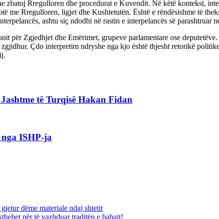
dhe zbatoj Rregulloren dhe procedurat e Kuvendit. Në këtë kontekst, inte
lotë me Rregulloren, ligjet dhe Kushtetutën. Është e rëndësishme të theks
 interpelancës, ashtu siç ndodhi në rastin e interpelancës së parashtruar
ionit për Zgjedhjet dhe Emërimet, grupeve parlamentare ose deputetëve.
gjidhur. Çdo interpretim ndryshe nga kjo është thjesht retorikë politike
j.
ë Jashtme të Turqisë Hakan Fidan
 nga ISHP-ja
jetur dëme materiale ndaj shtetit
thehet për të vazhduar traditën e babait!