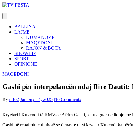
Skip
to
content
BALLINA
LAJME
KUMANOVË
MAQEDONI
RAJON & BOTA
SHOWBIZ
SPORT
OPINIONE
MAQEDONI
Gashi për interpelancën ndaj Ilire Dautit:
By
info2
January 14, 2025
No Comments
Kryetari i Kuvendit të RMV-së Afrim Gashi, ka reaguar në lidhje me in
Gashi në reagimin e tij thotë se detyra e tij si kryetar Kuvendi ka përf