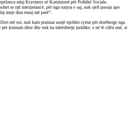
rpelanca ndaj Kryetares së Komisionit për Politikë Sociale,
ohet se një interpelancë, për nga natyra e saj, nuk sjell pasoja apo
 ndaj meje disa muaj më parë”.
 Deri më sot, nuk kam pranuar asnjë njoftim zyrtar për dorëheqje nga
 për konsum ditor dhe nuk ka mbështetje juridike, e në të cilën unë, si