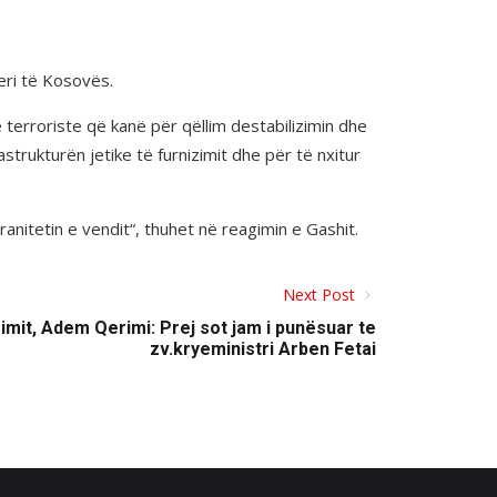
eri të Kosovës.
erroriste që kanë për qëllim destabilizimin dhe
rukturën jetike të furnizimit dhe për të nxitur
nitetin e vendit“, thuhet në reagimin e Gashit.
Next Post
rimit, Adem Qerimi: Prej sot jam i punësuar te
zv.kryeministri Arben Fetai