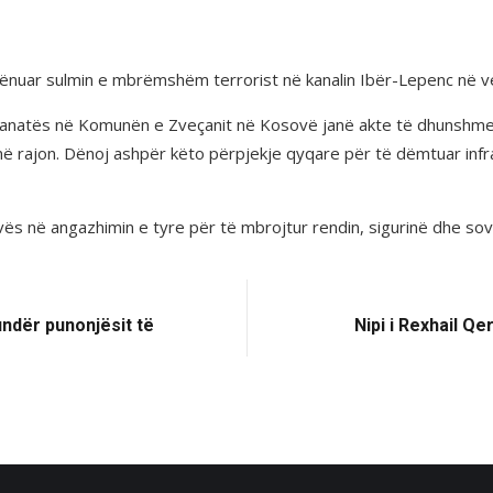
dënuar sulmin e mbrëmshëm terrorist në kanalin Ibër-Lepenc në v
granatës në Komunën e Zveçanit në Kosovë janë akte të dhunshme t
 rajon. Dënoj ashpër këto përpjekje qyqare për të dëmtuar infrast
 në angazhimin e tyre për të mbrojtur rendin, sigurinë dhe sovra
undër punonjësit të
Nipi i Rexhail Qe