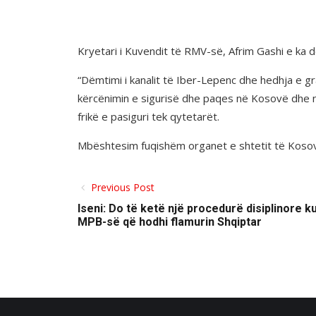
Kryetari i Kuvendit të RMV-së, Afrim Gashi e ka 
“Dëmtimi i kanalit të Iber-Lepenc dhe hedhja e 
kërcënimin e sigurisë dhe paqes në Kosovë dhe në
frikë e pasiguri tek qytetarët.
Mbështesim fuqishëm organet e shtetit të Kosovës
Previous Post
Iseni: Do të ketë një procedurë disiplinore k
MPB-së që hodhi flamurin Shqiptar