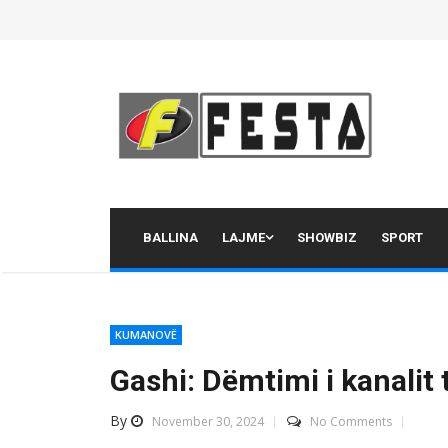
Skip
to
content
BALLINA
LAJME
SHOWBIZ
SPORT
KUMANOVË
Gashi: Dëmtimi i kanalit 
By
November 30, 2024
No Comments