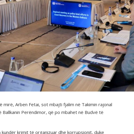
 mirë, Arben Fetai, sot mbajti fjalim në Takimin rajonal
 në Ballkanin Perëndimor, që po mbahet në Budvë të
 kundër krimit të organizuar dhe korrupsionit, duke