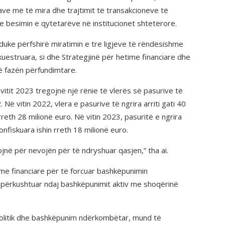
ve më të mira dhe trajtimit të transakcioneve të
 besimin e qytetarëve në institucionet shtetërore.
duke përfshirë miratimin e tre ligjeve të rëndësishme
uestruara, si dhe Strategjinë për hetime financiare dhe
ë fazën përfundimtare.
vitit 2023 tregojnë një rënie të vlerës së pasurive të
Në vitin 2022, vlera e pasurive të ngrira arriti gati 40
rreth 28 milionë euro. Në vitin 2023, pasuritë e ngrira
nfiskuara ishin rreth 18 milionë euro.
tojnë për nevojën për të ndryshuar qasjen,” tha ai.
time financiare për të forcuar bashkëpunimin
i përkushtuar ndaj bashkëpunimit aktiv me shoqërinë
ë politik dhe bashkëpunim ndërkombëtar, mund të