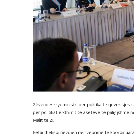
Zëvendëskryeministri për politika të qeverisjes së
për politikat e kthimit të aseteve të paligjshme
Malit të Zi.
Fetai theksoi nevojën për veprime të koordinuara