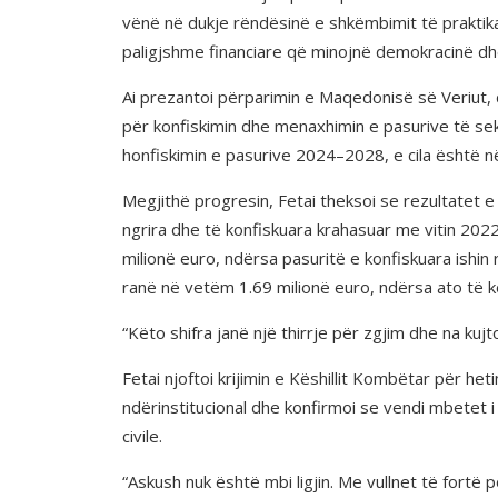
vënë në dukje rëndësinë e shkëmbimit të praktika
paligjshme financiare që minojnë demokracinë dhe
Ai prezantoi përparimin e Maqedonisë së Veriut, 
për konfiskimin dhe menaxhimin e pasurive të sek
honfiskimin e pasurive 2024–2028, e cila është n
Megjithë progresin, Fetai theksoi se rezultatet e 
ngrira dhe të konfiskuara krahasuar me vitin 2022. 
milionë euro, ndërsa pasuritë e konfiskuara ishin 
ranë në vetëm 1.69 milionë euro, ndërsa ato të ko
“Këto shifra janë një thirrje për zgjim dhe na kuj
Fetai njoftoi krijimin e Këshillit Kombëtar për he
ndërinstitucional dhe konfirmoi se vendi mbetet 
civile.
“Askush nuk është mbi ligjin. Me vullnet të fort