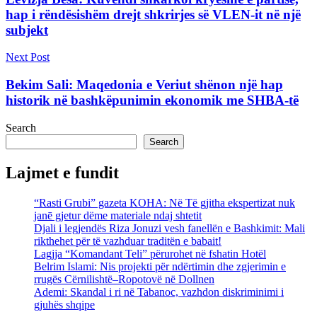
hap i rëndësishëm drejt shkrirjes së VLEN-it në një
subjekt
Next Post
Bekim Sali: Maqedonia e Veriut shënon një hap
historik në bashkëpunimin ekonomik me SHBA-të
Search
Search
Lajmet e fundit
“Rasti Grubi” gazeta KOHA: Në Të gjitha ekspertizat nuk
janē gjetur dëme materiale ndaj shtetit
Djali i legjendës Riza Jonuzi vesh fanellën e Bashkimit: Mali
rikthehet për të vazhduar traditën e babait!
Lagjja “Komandant Teli” përurohet në fshatin Hotël
Belrim Islami: Nis projekti për ndërtimin dhe zgjerimin e
rrugës Cërnilishtë–Ropotovë në Dollnen
Ademi: Skandal i ri në Tabanoc, vazhdon diskriminimi i
gjuhës shqipe