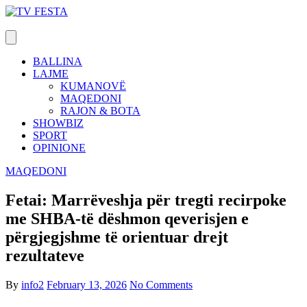
Skip
to
content
BALLINA
LAJME
KUMANOVË
MAQEDONI
RAJON & BOTA
SHOWBIZ
SPORT
OPINIONE
MAQEDONI
Fetai: Marrëveshja për tregti recirpoke
me SHBA-të dëshmon qeverisjen e
përgjegjshme të orientuar drejt
rezultateve
By
info2
February 13, 2026
No Comments