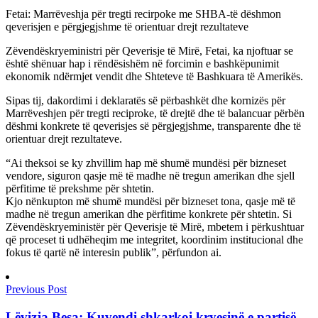
Fetai: Marrëveshja për tregti recirpoke me SHBA-të dëshmon
qeverisjen e përgjegjshme të orientuar drejt rezultateve
Zëvendëskryeministri për Qeverisje të Mirë, Fetai, ka njoftuar se
është shënuar hap i rëndësishëm në forcimin e bashkëpunimit
ekonomik ndërmjet vendit dhe Shteteve të Bashkuara të Amerikës.
Sipas tij, dakordimi i deklaratës së përbashkët dhe kornizës për
Marrëveshjen për tregti reciproke, të drejtë dhe të balancuar përbën
dëshmi konkrete të qeverisjes së përgjegjshme, transparente dhe të
orientuar drejt rezultateve.
“Ai theksoi se ky zhvillim hap më shumë mundësi për bizneset
vendore, siguron qasje më të madhe në tregun amerikan dhe sjell
përfitime të prekshme për shtetin.
Kjo nënkupton më shumë mundësi për bizneset tona, qasje më të
madhe në tregun amerikan dhe përfitime konkrete për shtetin. Si
Zëvendëskryeministër për Qeverisje të Mirë, mbetem i përkushtuar
që proceset ti udhëheqim me integritet, koordinim institucional dhe
fokus të qartë në interesin publik”, përfundon ai.
Previous Post
Lëvizja Besa: Kuvendi shkarkoi kryesinë e partisë,