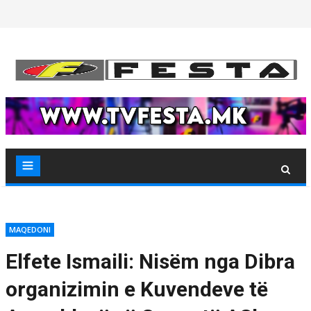
Skip
to
content
MAQEDONI
Elfete Ismaili: Nisëm nga Dibra
organizimin e Kuvendeve të