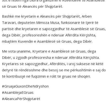
Sot e nisëm nga Dibra organizimin e Kuvendeve të Asamblesë
së Gruas të Aleancës për Shqiptarët.
Bashkë me kryetarin e Aleancës për Shqiptarët, Arben
Taravari, deputeten Mimoza Musa, funksionarë të tjerë të
partisë dhe kryetaren e sapozgjedhur të Asamblesë së Gruas,
dega Dibër, profesoreshën e nderuar Afërdita Kërçishta,
mbajtëm Kuvendin e Asamblesë së Gruas, dega Dibër.
Me vota unanime, Kryetare e Asamblesë së Gruas, dega
Dibër, u zgjodh profesoresha e nderuar Afërdita Kërçishta.
Kryetares së sapozgjedhur, Afërditës, i uroj suksese në këtë
detyrë të rëndësishme dhe besoj se me përkushtimin e saj do
të kontribuojë në fuqizimin e rolit të gruas në shoqëri.
#GruajaGuxonDheNdryshon
#AsamblejaEGruas
#AleancaPërShqiptarët