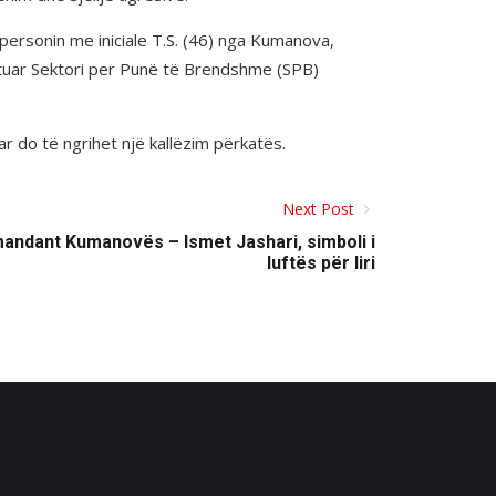
ersonin me iniciale T.S. (46) nga Kumanova,
joftuar Sektori per Punë të Brendshme (SPB)
r do të ngrihet një kallëzim përkatës.
Next Post
mandant Kumanovës – Ismet Jashari, simboli i
luftës për liri