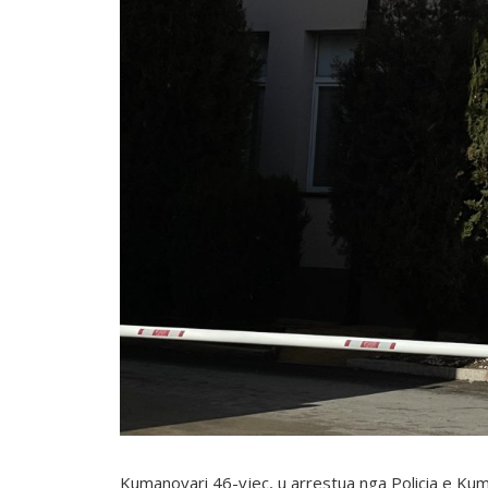
Kumanovari 46-vjeç, u arrestua nga Policia e Kum