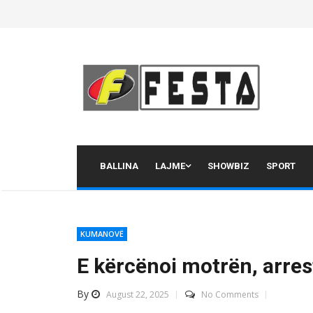
Skip
to
content
BALLINA
LAJME
SHOWBIZ
SPORT
KUMANOVË
E kërcënoi motrën, arres
By
August 22, 2025
No Comments