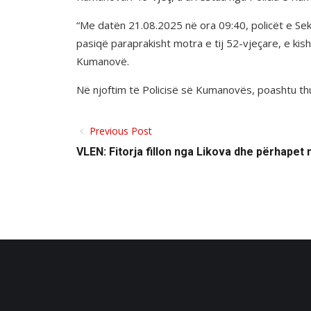
“Me datën 21.08.2025 në ora 09:40, policët e Sek
pasiqë paraprakisht motra e tij 52-vjeçare, e kis
Kumanovë.
Në njoftim të Policisë së Kumanovës, poashtu thuh
Previous Post
VLEN: Fitorja fillon nga Likova dhe përhapet n