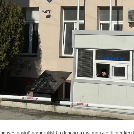
anovës pasiqë paraprakisht u denoncua nga motra e tij, për kërcë