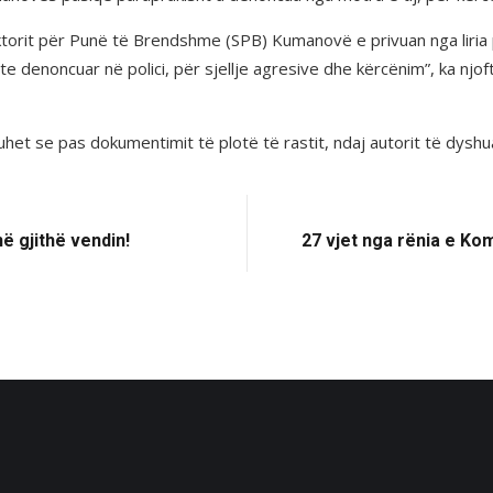
torit për Punë të Brendshme (SPB) Kumanovë e privuan nga liria p
hte denoncuar në polici, për sjellje agresive dhe kërcënim”, ka n
et se pas dokumentimit të plotë të rastit, ndaj autorit të dyshua
ë gjithë vendin!
27 vjet nga rënia e Ko