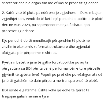
shtetëror dhe një organizim më efikas të procesit zgjedhor.
2. Katër vite të plota pa ndërprerje zgjedhore – Duke mbajtur
zgjedhjet tani, vendi do të ketë një periudhë stabiliteti të plotë
deri në vitin 2029, pa shpërqendrime nga fushatat apo
proceset zgjedhore.
Kjo periudhë do të mundësojë përqendrim të plotë në
zhvillimin ekonomik, reformat strukturore dhe agjendat
afatgjata për përparimin e shtetit.
Pyetja mbetet: a janë të gjitha forcat politike po aq të
përgatitura sa BDI për ta vënë performancën e tyre përballë
gjykimit të qytetarëve? Populli po pret dhe po vëzhgon ata që
janë të gatshëm të dalin përpara me transparencë të plotë.
BDI është e gatshme. Është koha që edhe të tjerët ta
tregojnë gatishmërinë e tyre.