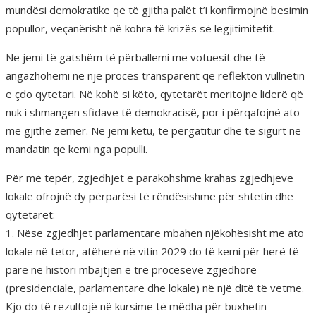
mundësi demokratike që të gjitha palët t’i konfirmojnë besimin
popullor, veçanërisht në kohra të krizës së legjitimitetit.
Ne jemi të gatshëm të përballemi me votuesit dhe të
angazhohemi në një proces transparent që reflekton vullnetin
e çdo qytetari. Në kohë si këto, qytetarët meritojnë liderë që
nuk i shmangen sfidave të demokracisë, por i përqafojnë ato
me gjithë zemër. Ne jemi këtu, të përgatitur dhe të sigurt në
mandatin që kemi nga populli.
Për më tepër, zgjedhjet e parakohshme krahas zgjedhjeve
lokale ofrojnë dy përparësi të rëndësishme për shtetin dhe
qytetarët:
1. Nëse zgjedhjet parlamentare mbahen njëkohësisht me ato
lokale në tetor, atëherë në vitin 2029 do të kemi për herë të
parë në histori mbajtjen e tre proceseve zgjedhore
(presidenciale, parlamentare dhe lokale) në një ditë të vetme.
Kjo do të rezultojë në kursime të mëdha për buxhetin