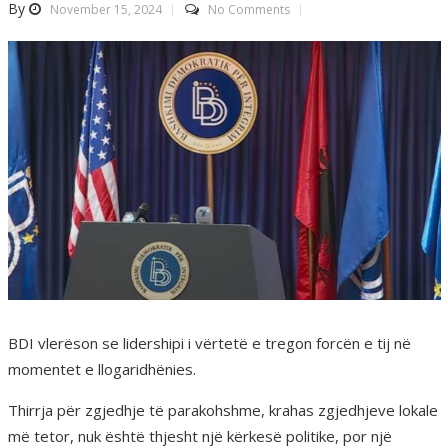
By
November 15, 2024
No Comments
BDI vlerëson se lidershipi i vërtetë e tregon forcën e tij në
momentet e llogaridhënies.
Thirrja për zgjedhje të parakohshme, krahas zgjedhjeve lokale
më tetor, nuk është thjesht një kërkesë politike, por një