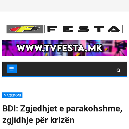
Skip
to
content
MAQEDONI
BDI: Zgjedhjet e parakohshme,
zgjidhje për krizën