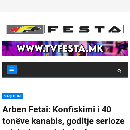
Skip
to
content
MAQEDONI
Arben Fetai: Konfiskimi i 40
tonëve kanabis, goditje serioze