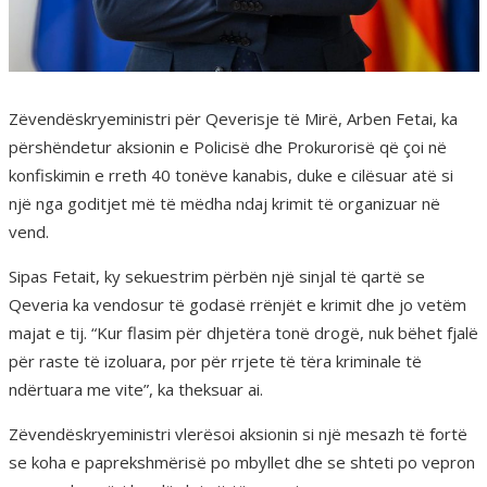
Zëvendëskryeministri për Qeverisje të Mirë, Arben Fetai, ka
përshëndetur aksionin e Policisë dhe Prokurorisë që çoi në
konfiskimin e rreth 40 tonëve kanabis, duke e cilësuar atë si
një nga goditjet më të mëdha ndaj krimit të organizuar në
vend.
Sipas Fetait, ky sekuestrim përbën një sinjal të qartë se
Qeveria ka vendosur të godasë rrënjët e krimit dhe jo vetëm
majat e tij. “Kur flasim për dhjetëra tonë drogë, nuk bëhet fjalë
për raste të izoluara, por për rrjete të tëra kriminale të
ndërtuara me vite”, ka theksuar ai.
Zëvendëskryeministri vlerësoi aksionin si një mesazh të fortë
se koha e paprekshmërisë po mbyllet dhe se shteti po vepron