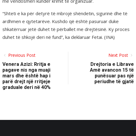
me vendosmëri kundër krimit të organizuar.
“Shteti e ka për detyrë të mbrojë shëndetin, sigurinë dhe të
ardhmen e qytetarëve. Kushdo që është pasuruar duke
shkatërruar jetë duhet të përballet me drejtësinë. Ky proces
duhet të shkojë deri në fund”, ka deklaruar Fetai. (INA)
Previous Post
Next Post
Venera Azizi: Rritja e
Drejtoria e Librave
pagave nis nga muaji
Amë avancon 15 të
mars dhe është hap i
punësuar pas një
parë drejt një rritjeje
periudhe të gjatë
graduale deri në 40%