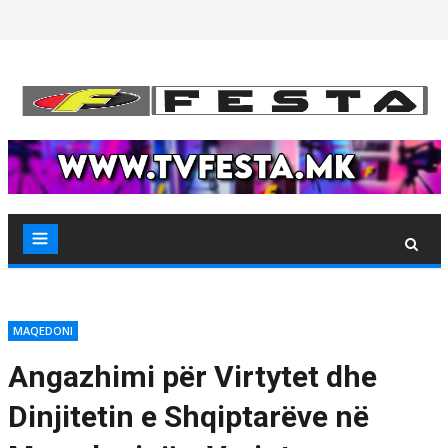
Skip
to
content
MAQEDONI
Angazhimi për Virtytet dhe
Dinjitetin e Shqiptarëve në