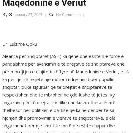
Maqedoninë e Veriut
By
January 27, 2025
No Comments
Dr. Lulzime Qoku
Aleanca për Shqiptarët (ASH) ka qenë dhe është një forcë e
pandalshme për avancimin e të drejtave të shqiptarëve dhe
për mbrojtjen e dinjitetit të tyre në Maqedoninë e Veriut, e cila
ka për qëllim të jetë një motor i ndryshimit për popullin
shqiptar, duke siguruar që të drejtat e shqiptarëve të
respektohen dhe të mbrohen në çdo fushë të jetës. Ky
angazhim për të drejtat juridike dhe kushtetuese është
thelbësor për politikën e partisë që ka në qendër të saj
njohjen dhe promovimin e vlerave të shqiptarëve, e cila
angazhohet për një shtet të fortë që është i hapur dhe