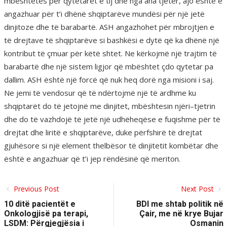
mbështetës për qytetarët e tij dhe nga ana tjetër, ajo është e
angazhuar për t’i dhënë shqiptarëve mundësi për një jetë
dinjitoze dhe të barabartë. ASH angazhohet për mbrojtjen e
të drejtave të shqiptarëve si bashkësi e dytë që ka dhënë një
kontribut të çmuar për këtë shtet. Ne kërkojmë një trajtim të
barabartë dhe një sistem ligjor që mbështet çdo qytetar pa
dallim. ASH është një forcë që nuk heq dorë nga misioni i saj.
Ne jemi të vendosur që të ndërtojmë një të ardhme ku
shqiptarët do të jetojnë me dinjitet, mbështesin njëri–tjetrin
dhe do të vazhdojë të jetë një udhëheqëse e fuqishme për të
drejtat dhe liritë e shqiptarëve, duke përfshirë të drejtat
gjuhësore si një element thelbësor të dinjitetit kombëtar dhe
është e angazhuar që t’i jep rëndësinë që meriton.
Previous Post
Next Post
10 ditë pacientët e
BDI me shtab politik në
Onkologjisë pa terapi,
Çair, me në krye Bujar
LSDM: Përgjegjësia i
Osmanin