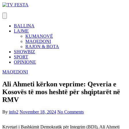
Skip
to
content
BALLINA
LAJME
KUMANOVË
MAQEDONI
RAJON & BOTA
SHOWBIZ
SPORT
OPINIONE
MAQEDONI
Ali Ahmeti kërkon veprime: Qeveria e
Kosovës të mos heshtë për shqiptarët në
RMV
By
info2
November 18, 2024
No Comments
Kryetari i Bashkimit Demokratik për Integrim (BDI), Ali Ahmeti