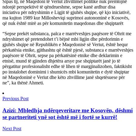
Sipas tij, në Maqedoni të Veriut zhvillimet politike nuk premtojnë
ndonjë perspektivë të qëndrueshme, sepse kanë ardhur disa
iniciativa për ndryshimin e Ligjit të gjuhës shqipe, që kjo iniciativë,
ma kujton 1989 kur Millosheviqi suprimoi autonominë e Kosovës,
që nuk është mirë as për komunitetin maqedonas dhe shqiptarët
“Sepse prekët substanca, palca e marrëveshjes paqësore të Ohrit me
ndryshimet që pretendohet t’i bëjnë mbi ligjin dhe përdorimin e
gjuhës shqipe në Republikën e Maqedonisë së Veriut, është hequr
përkatësia etnike, gjithashtu që është pjesë, substanca e marrëveshjes
paqësore të Ohrit, sepse pa përkatësinë etnike dhe deklarimin e
etnisë, mund të gjinden dhjetëra arsye pse shqiptarët janë jo të
përgatitur profesionalisht edhe të lihen të margjinalizohen, faktikisht
po instalohet dominimi i shumicës mbi komunitetin e dytë shqiptar
në Maqedoninë e Veriut dhe këto zhvillime janë shqetësuese për
ne”, ka thënë Ahmeti.
Previous Post
Azizi: Mbledhja ndërqeveritare me Kosovën, dëshmi
se partneriteti ynë sot është më i fortë se kurrë!
Next Post