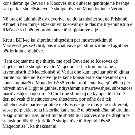
konsideron që Qeveria e Kosovës nuk duhet të qëndrojë në heshtje
sa i përket shqetësimeve të shqiptarëve në Maqedoninë e Veriut.
Në prag të takimit të dy qeverive, që do ta mbahet sot në Prishtinë,
Ahmeti i bën thirrje ekzekutivit kosovar që të flas me kryeministrin e
RMV-së sa i përket problemeve të shqiptarëve atje.
Kreu i BDI-së ka shprehur shqetësim për mosrespektim të
Marrëveshjes së Ohrit, pas iniciativave për shfuqizimin e Ligjit për
përdorimin e gjuhëve.
“Jam drejtuar me një thirrje, me apel Qeverisë së Kosovës që
shqetësimet e shqiptarëve të Maqedonisë t’ia komunikojnë…
kryeministrit të Maqedonisë së Veriut dhe kam apeluar për të gjitha
partitë politike në Kosovë që të kenë konsideratë shqetësimet që i
kanë shqiptarët e Maqedonisë së Veriut, mbi tentativat që bëhen për
ndryshimin e Ligjit të gjuhës, ndryshimin e marrëveshjes, substancës
marrëveshjes paqësore të Ohrit dhe shpresoj që ky apel të shkojë
deri në vesh të institucioneve shtetërore, por edhe deri tek
udhëheqësit e partive politike në Kosovë që të mos jenë indiferent,
sepse përpjekjet tona historike kanë qenë të përbashkëta, në drejtim
të sigurimit të lirisë, ndërtimit të shtetit të Kosovës dhe në drejtim të
statusit politik dhe juridik të shqiptarëve të Republikës së
Maqedonisë”, ka theksuar ai.