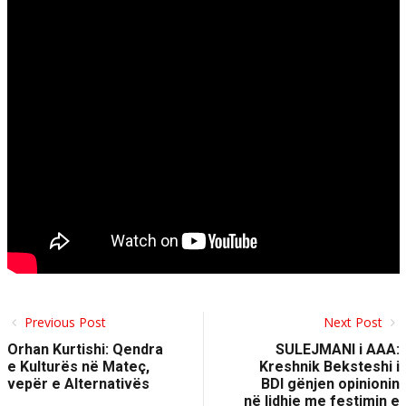
Previous Post
Next Post
Orhan Kurtishi: Qendra
SULEJMANI i AAA:
e Kulturës në Mateç,
Kreshnik Beksteshi i
vepër e Alternativës
BDI gënjen opinionin
në lidhje me festimin e