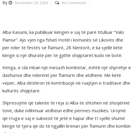
By
November 29, 2024
No Comments
Alba Kasumi, ka publikuar këngën e saj të parë titulluar “Valo
Flamur”. Ajo vjen nga fshati Hotël i komunës së Likovës dhe
për nder të festës së flamurit, 28 Nëntorit, e ka sjellë këtë
këngë si një dhuratë për të gjithë shqiptarët kudo në botë.
Kënga, e cila mban një mesazh kombëtar, është një shprehje e
dashurisë dhe nderimit për flamurin dhe atdhenë. Me këtë
vepër, Alba dëshiron të kontribuojë në ruajtjen e traditave dhe
kulturës shqiptare.
Shpresojmë që talente të reja si Alba të shtohen në shoqërinë
tonë, duke ndihmuar atdheun edhe përmes muzikës. Urojmë
që rruga e saj e suksesit të jetë e hapur dhe t’i sjellë shumë
këngë të tjera që do të ngjallin krenari për flamurin dhe kombin