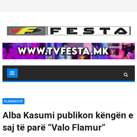
Skip
to
content
KUMANOVË
Alba Kasumi publikon këngën e
saj të parë “Valo Flamur”